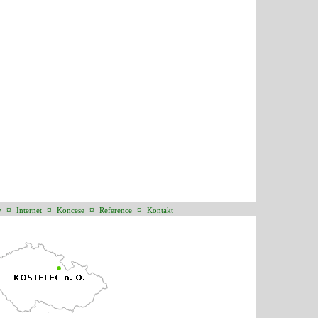
¤
¤
¤
¤
y
Internet
Koncese
Reference
Kontakt