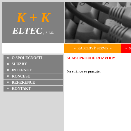
K + K
ELTEC
, s.r.o.
¤ KABELOVÝ SERVIS ¤
¤ 
¤ O SPOLEČNOSTI
SLABOPROUDÉ ROZVODY
¤ SLUŽBY
¤ INTERNET
Na stránce se pracuje.
¤ KONCESE
¤ REFERENCE
¤ KONTAKT