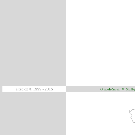
eltec.cz
© 1999 - 2015
¤
O Společnosti
Služb