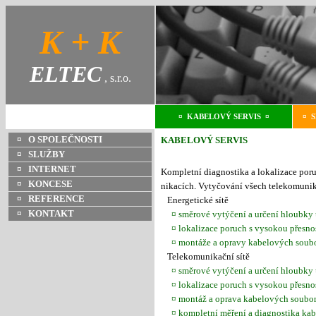
K + K
ELTEC
, s.r.o.
¤ KABELOVÝ SERVIS ¤
¤ 
¤ O SPOLEČNOSTI
KABELOVÝ SERVIS
¤ SLUŽBY
¤ INTERNET
Kompletní diagnostika a lokalizace poru
¤ KONCESE
nikacích. Vytyčování všech telekomunika
¤ REFERENCE
Energetické sítě
¤ KONTAKT
¤ směrové vytýčení a určení hloubky 
¤ lokalizace poruch s vysokou přesnos
¤ montáže a opravy kabelových soub
Telekomunikační sítě
¤ směrové vytýčení a určení hloubky 
¤ lokalizace poruch s vysokou přesnos
¤ montáž a oprava kabelových soubo
¤ kompletní měření a diagnostika kab