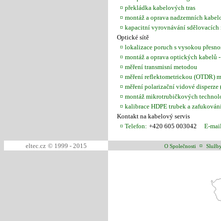
¤ překládka kabelových tras
¤ montáž a oprava nadzemních kabelo
¤ kapacitní vyrovnávání sdělovacích 
Optické sítě
¤ lokalizace poruch s vysokou přesnos
¤ montáž a oprava optických kabelů 
¤ měření transmisní metodou
¤ měření reflektometrickou (OTDR) 
¤ měření polarizační vidové disperze 
¤ montáž mikrotrubičkových technolog
¤ kalibrace HDPE trubek a zafukování
Kontakt na kabelový servis
¤ Telefon:
+420 605 003042
E-mail
eltec.cz
© 1999 - 2015
¤
O Společnosti
Služb