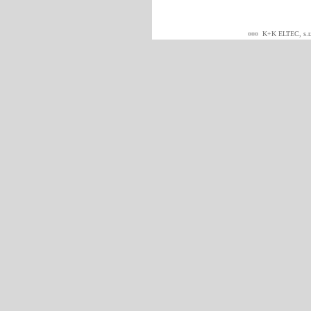
¤¤¤
K+K ELTEC, s.r.